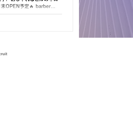
末OPEN予定🔥 barber
クラブ）が、 このたび 難波に
ruit