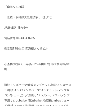
「南海なんば駅 」
「近鉄・阪神線大阪難波駅 」 徒歩1分
JR難波駅  徒歩5分
電話番号 06-4394-8785
御堂筋13番出口 四海樓さん横ビル
心斎橋/難波/天王寺/あべの/寺田町/梅田/京橋/福島/本
町
難波メンズパーマ/難波メンズカット/難波メンズサロ
ン/難波メンズ/メンズパーマ/メンズカット/メンズサ
ロン/シェービング/顔剃り/メンズヘッドスパ/メンズ
専用サロン/barber/難波barber/心斎橋barber/フェー
ド/難波フェード/心斎橋フェード/ツイストスパイラ