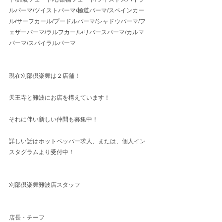
ルパーマ/ツイストパーマ/極道パーマ/スペインカー
ル/サーフカール/プードルパーマ/シャドウパーマ/フ
ェザーパーマ/ラルフカール/リバースパーマ/カルマ
パーマ/スパイラルパーマ
現在刈部倶楽舞は２店舗！
天王寺と難波にお店を構えています！
それに伴い新しい仲間も募集中！
詳しい話はホットペッパー求人、または、個人イン
スタグラムより受付中！
刈部倶楽舞難波店スタッフ
店長・チーフ