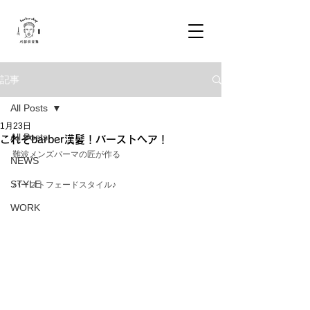
記事
All Posts
1月23日
All Posts
これぞbarber漢髪！バーストヘア！
難波メンズパーマの匠が作る
NEWS
STYLE
バーストフェードスタイル♪
WORK