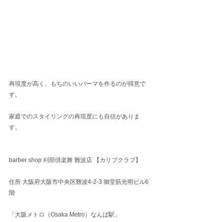
再現度が高く、もちのいいパーマを作るのが得意で
す。
家庭でのスタイリングの再現度にも自信がありま
す。
barber shop 刈部倶楽舞 難波店 【カリブクラブ】
住所 大阪府大阪市中央区難波4-2-3 御堂筋光明ビル6
階
「大阪メトロ（Osaka Metro）なんば駅」