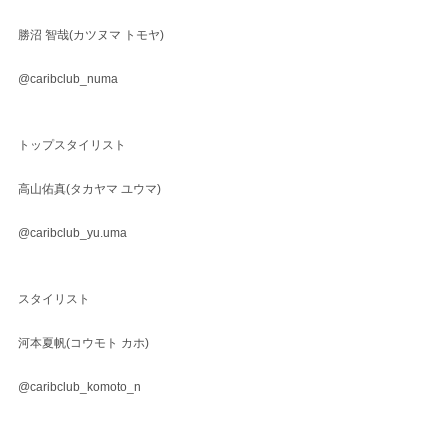
勝沼 智哉(カツヌマ トモヤ)
@caribclub_numa
トップスタイリスト
高山佑真(タカヤマ ユウマ)
@caribclub_yu.uma
スタイリスト
河本夏帆(コウモト カホ)
@caribclub_komoto_n