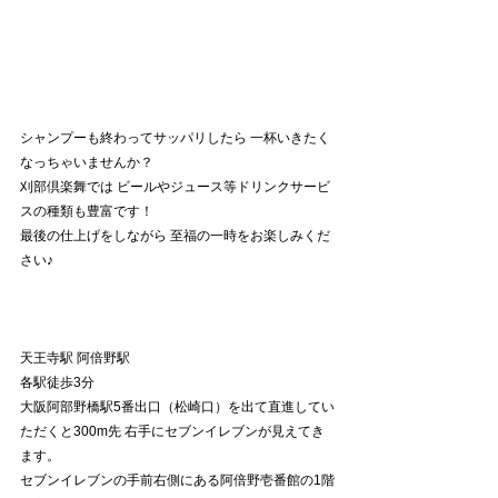
シャンプーも終わってサッパリしたら 一杯いきたく
なっちゃいませんか？
刈部倶楽舞では ビールやジュース等ドリンクサービ
スの種類も豊富です！
最後の仕上げをしながら 至福の一時をお楽しみくだ
さい♪
天王寺駅 阿倍野駅
各駅徒歩3分
大阪阿部野橋駅5番出口（松崎口）を出て直進してい
ただくと300m先 右手にセブンイレブンが見えてき
ます。
セブンイレブンの手前右側にある阿倍野壱番館の1階