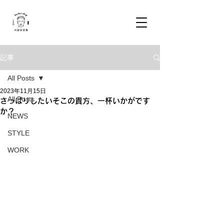
記事
All Posts
2023年11月15日
All Posts
さっぱりしたいそこの貴方、一杯いかがです
か？
NEWS
STYLE
WORK