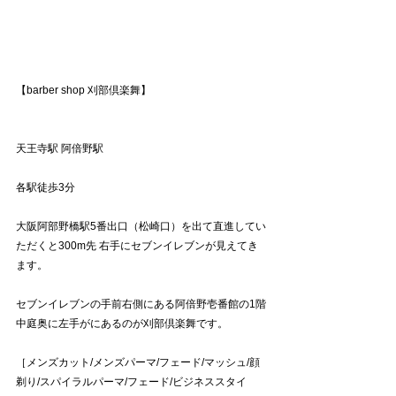
【barber shop 刈部倶楽舞】
天王寺駅 阿倍野駅
各駅徒歩3分
大阪阿部野橋駅5番出口（松崎口）を出て直進してい
ただくと300m先 右手にセブンイレブンが見えてき
ます。
セブンイレブンの手前右側にある阿倍野壱番館の1階
中庭奥に左手がにあるのが刈部倶楽舞です。
［メンズカット/メンズパーマ/フェード/マッシュ/顔
剃り/スパイラルパーマ/フェード/ビジネススタイ