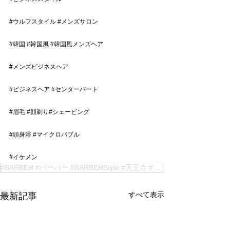
#ウルフスタイル
#メンズサロン
#韓国
#韓国風
#韓国風メンズヘア
#メンズビジネスヘア
#ビジネスヘア
#センターパート
#眉毛
#顔剃り
#シェービング
#頭身浴
#マイクロバブル
#イケメン
#BARBER #バーバー #BARBERStyle #天王寺 #阿倍野 #メンズカット #メンズパーマ #フェード #パーマ男子#メンズスタイル #メンズファッション #ツイストパーマ #ツイスト
すべて表示
最新記事