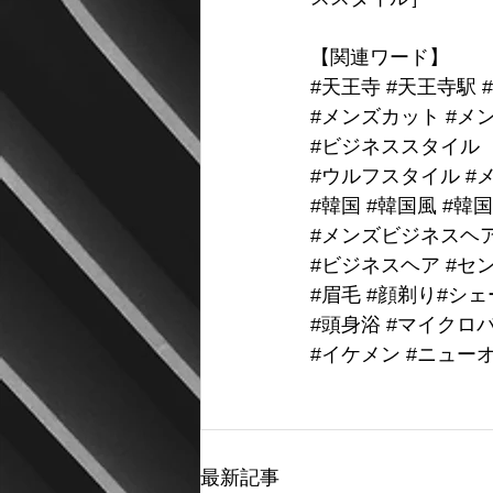
【関連ワード】
#天王寺
#天王寺駅
#
#メンズカット
#メ
#ビジネススタイル
#ウルフスタイル
#
#韓国
#韓国風
#韓
#メンズビジネスヘ
#ビジネスヘア
#セ
#眉毛
#顔剃り
#シェ
#頭身浴
#マイクロ
#イケメン
#ニュー
最新記事