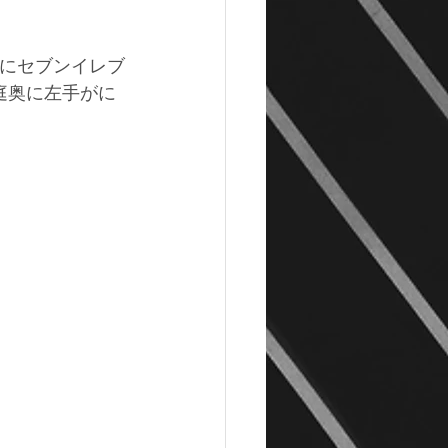
手にセブンイレブ
庭奥に左手がに