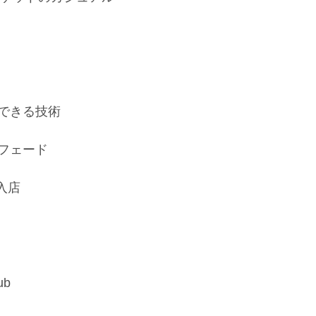
できる技術
フェード
入店
ub