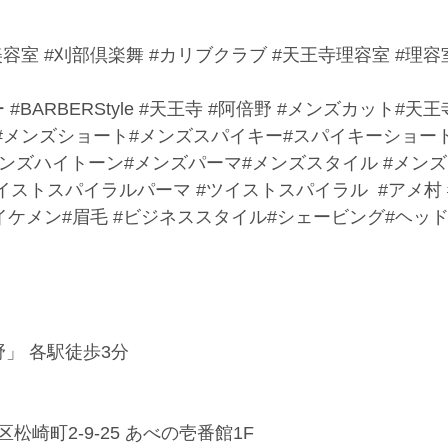
美容室
#刈部倶楽舞
#カリブクラブ
#天王寺理容室
#理容
ー
#BARBERStyle
#天王寺
#阿倍野
#メンズカット
#天王
#メンズショート
#メンズスパイキー#スパイキーショート
メンズハイトーン#メンズパーマ#メンズスタイル 
#メン
イストスパイラルパーマ
#ツイストスパイラル
#アメ村
イケメン#眉毛 
#ビジネススタイル
#シェービング#ヘッ
野」 各駅徒歩3分
崎町2-9-25 あべの壱番館1F