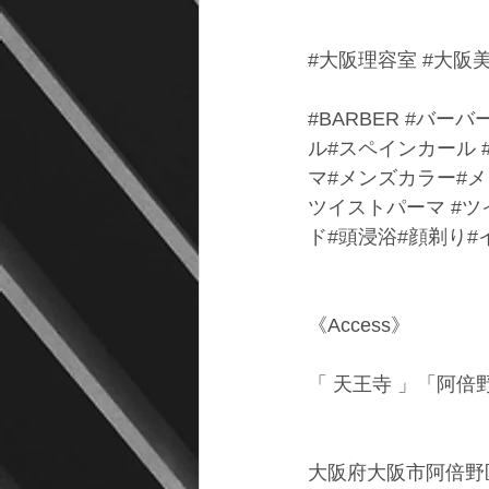
#大阪理容室
#大阪
#BARBER
#バーバ
ル#スペインカール 
マ
#メンズカラー#
ツイストパーマ
#ツ
ド
#頭浸浴#顔剃り#
《Access》
「 天王寺 」「阿倍
大阪府大阪市阿倍野区松