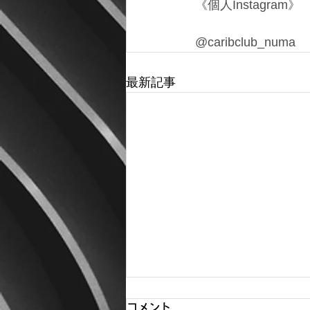
《個人Instagram》
@caribclub_numa
最新記事
コメント