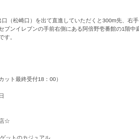
出口（松崎口）を出て直進していただくと300m先、右
セブンイレブンの手前右側にある阿倍野壱番館の1階中
です。
 （カット最終受付18：00）
日
店☆
ーゲットのカジュアル