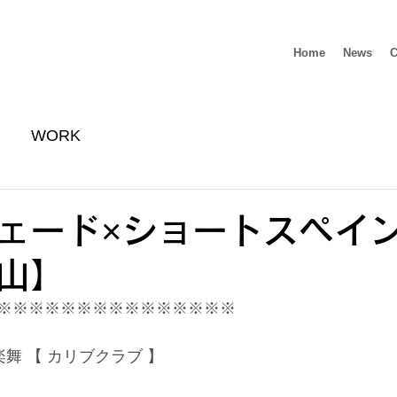
Home
News
C
WORK
ェード×ショートスペイ
山】
※※※※※※※※※※※※※※※
部倶楽舞 【 カリブクラブ 】