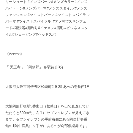
キーショート 
#メンズパーマ
#メンズカラー#メンズ
ハイトーン#メンズパーマ#メンズスタイル 
#メンズ
ファッション
#ツイストパーマ
#ツイストスパイラル
パーマ
#ツイストスパイラル
#アメ村
#スキンフェ
ード
#頭浸浴#顔剃り#イケメン#眉毛 
#ビジネススタ
イル
#シェービング#ヘッドスパ
《Access》
「 天王寺 」「阿倍野」 各駅徒歩3分
大阪府大阪市阿倍野区松崎町2-9-25 あべの壱番館1F
大阪阿部野橋駅5番出口（松崎口）を出て直進してい
ただくと300m先、右手にセブンイレブンが見えてき
ます。セブンイレブンの手前右側にある阿倍野壱番
館の1階中庭奥に左手がにあるのが刈部倶楽舞です。