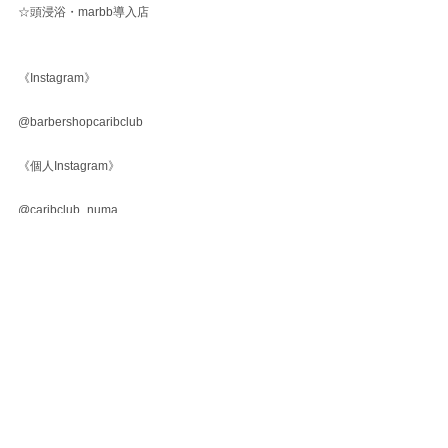
☆頭浸浴・marbb導入店
《Instagram》
@barbershopcaribclub
《個人Instagram》
@caribclub_numa
すべて表示
最新記事