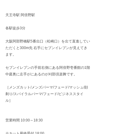
天王寺駅 阿倍野駅
各駅徒歩3分
大阪阿部野橋駅5番出口（松崎口）を出て直進してい
ただくと300m先 右手にセブンイレブンが見えてき
ます。
セブンイレブンの手前右側にある阿倍野壱番館の1階
中庭奥に左手がにあるのが刈部倶楽舞です。
［メンズカット/メンズパーマ/フェード/マッシュ/顔
剃り/スパイラルパーマ/フェード/ビジネススタイ
ル］
営業時間 10:00～18:30
※カット最終受付 18:00