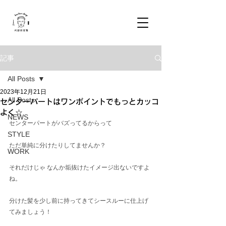
記事
All Posts
2023年12月21日
All Posts
センターパートはワンポイントでもっとカッコ
よく☆
NEWS
センターパートがバズってるからって
STYLE
ただ単純に分けたりしてませんか？
WORK
それだけじゃ なんか垢抜けたイメージ出ないですよ
ね。
分けた髪を少し前に持ってきてシースルーに仕上げ
てみましょう！