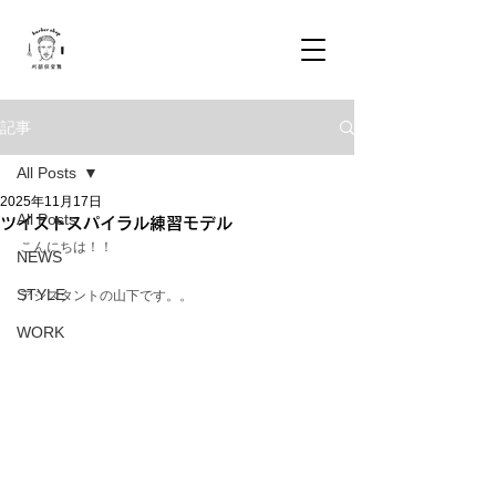
記事
All Posts
2025年11月17日
All Posts
ツイストスパイラル練習モデル
こんにちは！！
NEWS
STYLE
アシスタントの山下です。。
WORK