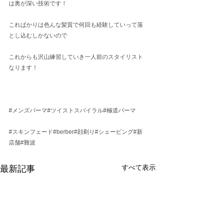
は奥が深い技術です！
こればかりは色んな髪質で何回も経験していって落
とし込むしかないので
これからも沢山練習していき一人前のスタイリスト
なります！
#メンズパーマ
#ツイストスパイラル#極道パーマ
#スキンフェード
#berber#顔剃り#シェービング#新
店舗#難波
すべて表示
最新記事