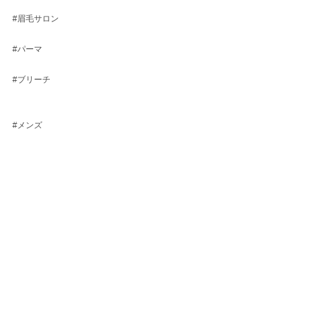
#眉毛サロン
#パーマ
#ブリーチ
#メンズ
#バーバー
#ヘッドスパ
#眉毛
#シェービング
すべて表示
最新記事