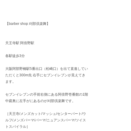
【barber shop 刈部倶楽舞】
天王寺駅 阿倍野駅
各駅徒歩3分
大阪阿部野橋駅5番出口（松崎口）を出て直進してい
ただくと300m先 右手にセブンイレブンが見えてき
ます。
セブンイレブンの手前右側にある阿倍野壱番館の1階
中庭奥に左手がにあるのが刈部倶楽舞です。
［天王寺/メンズカット/マッシュ/センターパート/ウ
ルフ/メンズパーマ/パーマ/ニュアンスパーマ/ツイス
トスパイラル］