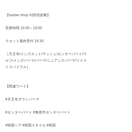
【barber shop 刈部倶楽舞】
営業時間 10:00～19:00
※カット最終受付 18:30
［天王寺/メンズカット/マッシュ/センターパート/ウ
ルフ/メンズパーマ/パーマ/ニュアンスパーマ/ツイス
トスパイラル］
【関連ワード】
#天王寺ダウンパーマ
#センターパート
#無造作センターパート
#韓国ヘア
#韓国スタイル
#韓国