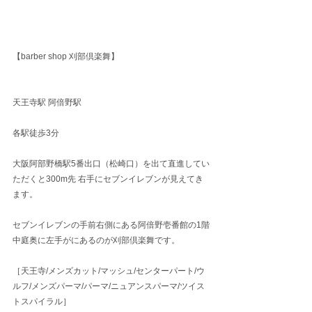
【barber shop 刈部倶楽舞】
天王寺駅 阿倍野駅
各駅徒歩3分
大阪阿部野橋駅5番出口（松崎口）を出て直進してい
ただくと300m先 右手にセブンイレブンが見えてき
ます。
セブンイレブンの手前右側にある阿倍野壱番館の1階
中庭奥に左手がにあるのが刈部倶楽舞です。
［天王寺/メンズカット/マッシュ/センターパート/ウ
ルフ/メンズパーマ/パーマ/ニュアンスパーマ/ツイス
トスパイラル］