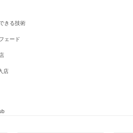
できる技術
フェード
店
入店
ub