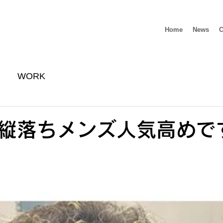
Home
News
C
WORK
縦落ちメンズ人気高めで