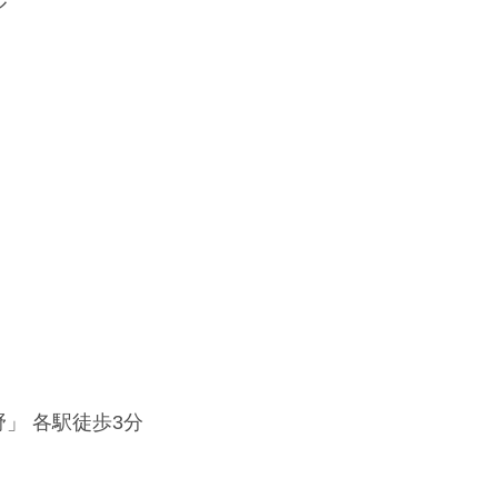
ル
野」 各駅徒歩3分