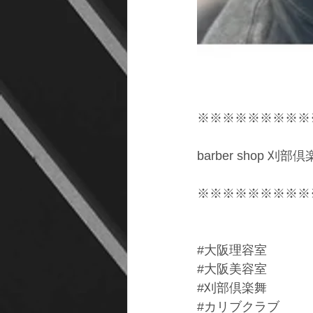
※※※※※※※※※
barber shop 刈
※※※※※※※※※
#大阪理容室
#大阪美容室
#刈部倶楽舞
#カリブクラブ