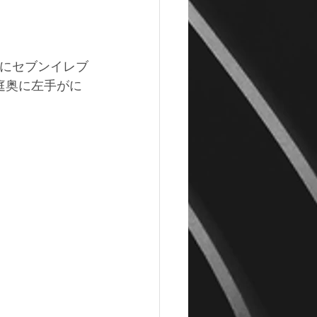
手にセブンイレブ
庭奥に左手がに