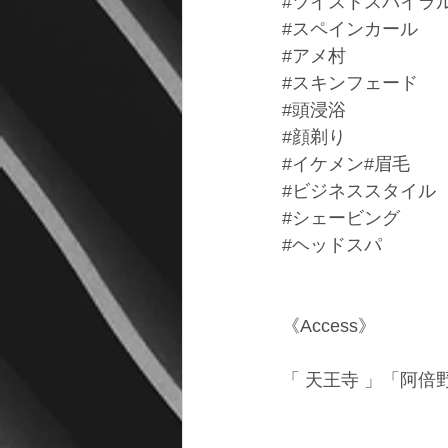
#ツイストスパイラ
#スペインカール
#アメ村
#スキンフェード
#頭浸浴
#顔剃り
#イケメン
#眉毛 
#ビジネススタイル
#シェービング
#ヘッドスパ
《Access》
「 天王寺 」「阿倍