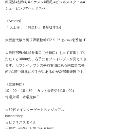
頭浸浴#顔剃り#イケメン#眉毛 
#ビジネススタイル
#
シェービング#ヘッドスパ
《Access》
「 天王寺 」「阿倍野」 各駅徒歩3分
大阪府大阪市阿倍野区松崎町2-9-25 あべの壱番館1F
大阪阿部野橋駅5番出口（松崎口）を出て直進してい
ただくと300m先、右手にセブンイレブンが見えてき
ます。セブンイレブンの手前右側にある阿倍野壱番
館の1階中庭奥に左手がにあるのが刈部倶楽舞です。
《営業時間》
10：00 ～18：30 （カット最終受付18：00）
毎週火曜・木曜定休日
☆30代メインターゲットのカジュアル
barbershop
☆ビジネススタイル
☆幅広い年代に対応できる技術