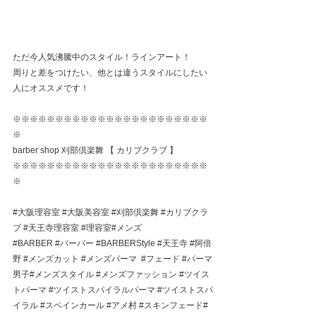
ただ今人気沸騰中のスタイル！ラインアート！
周りと差をつけたい、他とは違うスタイルにしたい
人にオススメです！
※※※※※※※※※※※※※※※※※※※※※※※
※
barber shop 刈部倶楽舞 【 カリブクラブ 】
※※※※※※※※※※※※※※※※※※※※※※※
※
#大阪理容室
#大阪美容室
#刈部倶楽舞
#カリブクラ
ブ
#天王寺理容室
#理容室
#メンズ
#BARBER
#バーバー
#BARBERStyle
#天王寺
#阿倍
野
#メンズカット
#メンズパーマ
#フェード
#パーマ
男子
#メンズスタイル 
#メンズファッション
#ツイス
トパーマ
#ツイストスパイラルパーマ
#ツイストスパ
イラル
#スペインカール
#アメ村
#スキンフェード
#