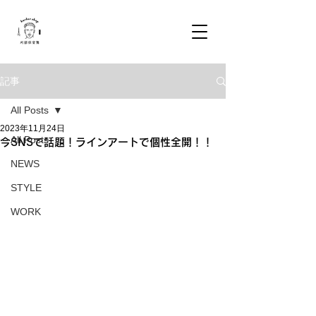
記事
All Posts
2023年11月24日
All Posts
今SNSで話題！ラインアートで個性全開！！
NEWS
STYLE
WORK