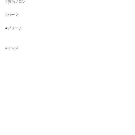
#眉毛サロン
#パーマ
#ブリーチ
#メンズ
#バーバー
#ヘッドスパ
#眉毛
#シェービング
すべて表示
最新記事