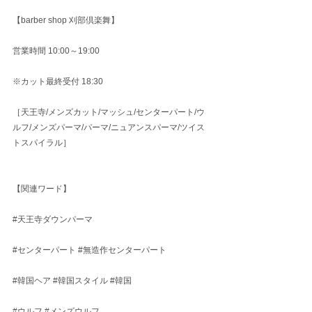
【barber shop 刈部倶楽舞】
営業時間 10:00～19:00
※カット最終受付 18:30
［天王寺/メンズカット/マッシュ/センターパート/ウ
ルフ/メンズパーマ/パーマ/ニュアンスパーマ/ツイス
トスパイラル］
【関連ワード】
#天王寺ダウンパーマ
#センターパート
#無造作センターパート
#韓国ヘア
#韓国スタイル
#韓国
#ウルフ
#メンズウルフ