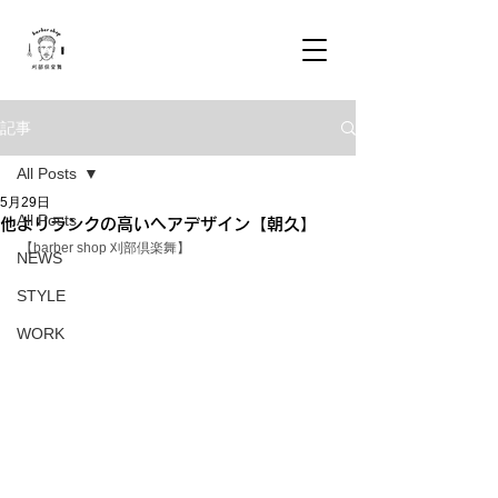
記事
All Posts
5月29日
All Posts
他よりランクの高いヘアデザイン【朝久】
【barber shop 刈部倶楽舞】
NEWS
STYLE
WORK