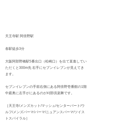
天王寺駅 阿倍野駅
各駅徒歩3分
大阪阿部野橋駅5番出口（松崎口）を出て直進してい
ただくと300m先 右手にセブンイレブンが見えてき
ます。
セブンイレブンの手前右側にある阿倍野壱番館の1階
中庭奥に左手がにあるのが刈部倶楽舞です。
［天王寺/メンズカット/マッシュ/センターパート/ウ
ルフ/メンズパーマ/パーマ/ニュアンスパーマ/ツイス
トスパイラル］