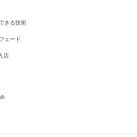
できる技術
フェード
入店
ub