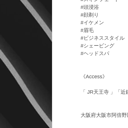
#頭浸浴
#顔剃り
#イケメン
#眉毛
#ビジネススタイル
#シェービング
#ヘッドスパ
《Access》
「 JR天王寺 」「
大阪府大阪市阿倍野区松