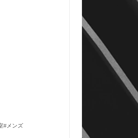
室
#メンズ