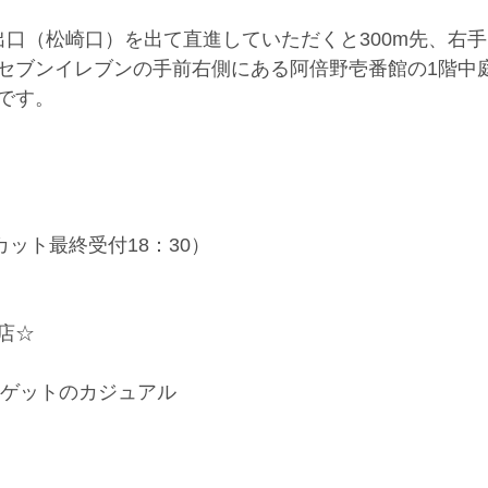
出口（松崎口）を出て直進していただくと300m先、右
セブンイレブンの手前右側にある阿倍野壱番館の1階中
です。
（カット最終受付18：30）
店☆
ーゲットのカジュアル