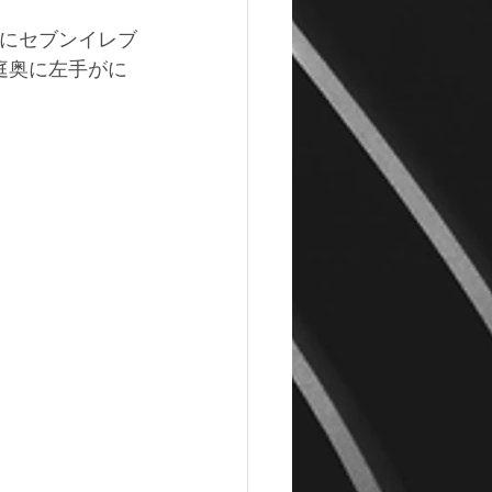
手にセブンイレブ
庭奥に左手がに