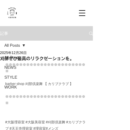
記事
All Posts
2025年12月26日
All Posts
刈部ぜひ最高のリラクゼーションを。
※※※※※※※※※※※※※※※※※※※※※※※
NEWS
※
STYLE
barber shop 刈部倶楽舞 【 カリブクラブ 】
WORK
※※※※※※※※※※※※※※※※※※※※※※※
※
#大阪理容室
#大阪美容室
#刈部倶楽舞
#カリブクラ
ブ
#天王寺理容室
#理容室
#メンズ