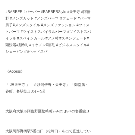
#BARBER
#バーバー
#BARBERStyle
#天王寺
#阿倍
野
#メンズカット
#メンズパーマ
#フェード
#パーマ
男子
#メンズスタイル 
#メンズファッション
#ツイス
トパーマ
#ツイストスパイラルパーマ
#ツイストスパ
イラル
#スペインカール
#アメ村
#スキンフェード
#
頭浸浴#顔剃り#イケメン#眉毛 
#ビジネススタイル
#
シェービング#ヘッドスパ
《Access》
「 JR天王寺 」「近鉄阿倍野・天王寺」 「御堂筋・
谷町」各駅徒歩3分～5分
大阪府大阪市阿倍野区松崎町2-9-25 あべの壱番館1F
大阪阿部野橋駅5番出口（松崎口）を出て直進してい