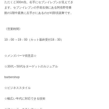
ただくと300m先、右手にセブンイレブンが見えてき
ます。セブンイレブンの手前右側にある阿倍野壱番
館の1階中庭奥に左手がにあるのが刈部倶楽舞です。
《営業時間》
10：00 ～19：00（カット最終受付18：30）
☆メンズパーマ得意店☆
☆30代～50代をターゲットのカジュアル
barbershop
☆ビジネススタイル
☆幅広い年代に対応できる技術