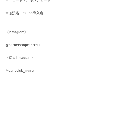
☆フェード・スキンフェード
☆頭浸浴・marbb導入店
《Instagram》
@barbershopcaribclub
《個人Instagram》
@caribclub_numa