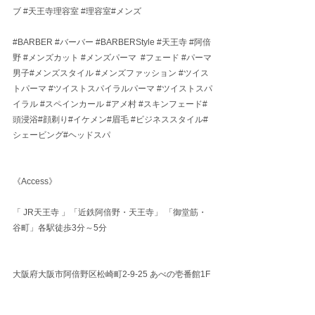
ブ
#天王寺理容室
#理容室
#メンズ
#BARBER
#バーバー
#BARBERStyle
#天王寺
#阿倍
野
#メンズカット
#メンズパーマ
#フェード
#パーマ
男子
#メンズスタイル 
#メンズファッション
#ツイス
トパーマ
#ツイストスパイラルパーマ
#ツイストスパ
イラル
#スペインカール
#アメ村
#スキンフェード
#
頭浸浴#顔剃り#イケメン#眉毛 
#ビジネススタイル
#
シェービング#ヘッドスパ
《Access》
「 JR天王寺 」「近鉄阿倍野・天王寺」 「御堂筋・
谷町」各駅徒歩3分～5分
大阪府大阪市阿倍野区松崎町2-9-25 あべの壱番館1F