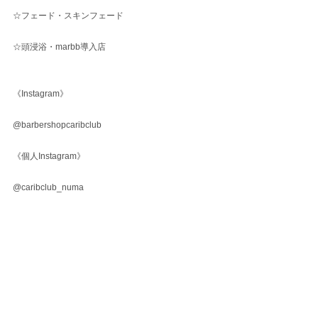
☆フェード・スキンフェード
☆頭浸浴・marbb導入店
《Instagram》
@barbershopcaribclub
《個人Instagram》
@caribclub_numa