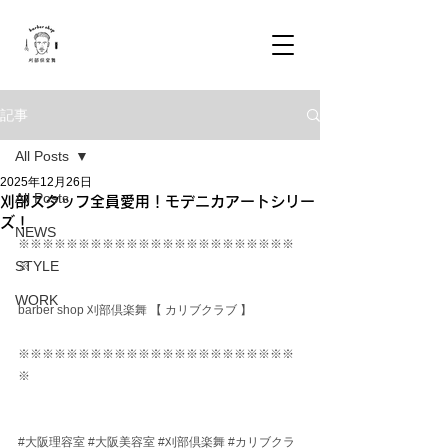
記事
All Posts
2025年12月26日
All Posts
刈部スタッフ全員愛用！モデニカアートシリー
ズ！
NEWS
※※※※※※※※※※※※※※※※※※※※※※※
STYLE
※
WORK
barber shop 刈部倶楽舞 【 カリブクラブ 】
※※※※※※※※※※※※※※※※※※※※※※※
※
#大阪理容室
#大阪美容室
#刈部倶楽舞
#カリブクラ