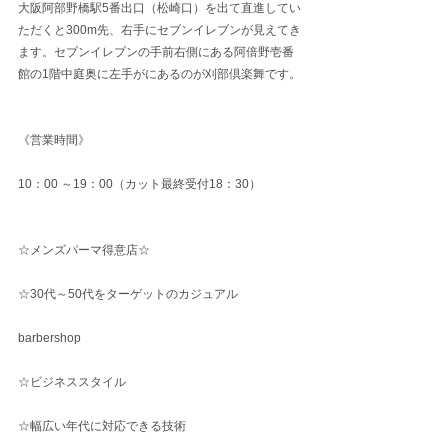
大阪阿部野橋駅5番出口（松崎口）を出て直進してい
ただくと300m先、右手にセブンイレブンが見えてき
ます。セブンイレブンの手前右側にある阿倍野壱番
館の1階中庭奥に左手がにあるのが刈部倶楽舞です。
《営業時間》
10：00 ～19：00（カット最終受付18：30）
☆メンズパーマ得意店☆
☆30代～50代をターゲットのカジュアル
barbershop
☆ビジネススタイル
☆幅広い年代に対応できる技術