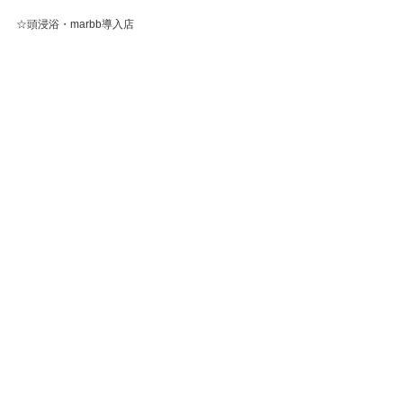
☆頭浸浴・marbb導入店
《Instagram》
@barbershopcaribclub
すべて表示
最新記事