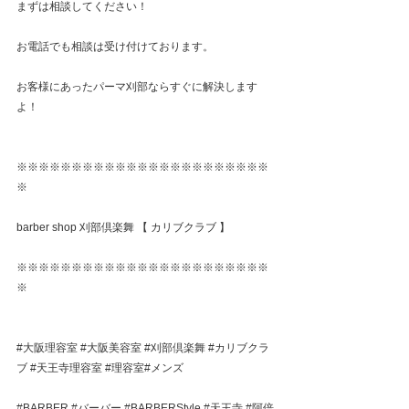
まずは相談してください！
お電話でも相談は受け付けております。
お客様にあったパーマ刈部ならすぐに解決します
よ！
※※※※※※※※※※※※※※※※※※※※※※※
※
barber shop 刈部倶楽舞 【 カリブクラブ 】
※※※※※※※※※※※※※※※※※※※※※※※
※
#大阪理容室
#大阪美容室
#刈部倶楽舞
#カリブクラ
ブ
#天王寺理容室
#理容室
#メンズ
#BARBER
#バーバー
#BARBERStyle
#天王寺
#阿倍