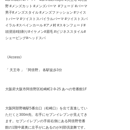
野
#メンズカット
#メンズパーマ
#フェード
#パーマ
男子
#メンズスタイル 
#メンズファッション
#ツイス
トパーマ
#ツイストスパイラルパーマ
#ツイストスパ
イラル
#スペインカール
#アメ村
#スキンフェード
#
頭浸浴#顔剃り#イケメン#眉毛 
#ビジネススタイル
#
シェービング#ヘッドスパ
《Access》
「 天王寺 」「阿倍野」 各駅徒歩3分
大阪府大阪市阿倍野区松崎町2-9-25 あべの壱番館1F
大阪阿部野橋駅5番出口（松崎口）を出て直進してい
ただくと300m先、右手にセブンイレブンが見えてき
ます。セブンイレブンの手前右側にある阿倍野壱番
館の1階中庭奥に左手がにあるのが刈部倶楽舞です。