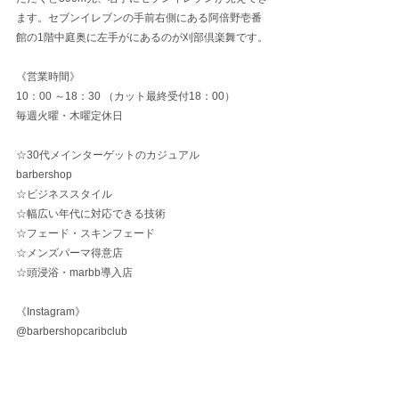
ます。セブンイレブンの手前右側にある阿倍野壱番
館の1階中庭奥に左手がにあるのが刈部倶楽舞です。
《営業時間》
10：00 ～18：30 （カット最終受付18：00）
毎週火曜・木曜定休日
☆30代メインターゲットのカジュアル
barbershop
☆ビジネススタイル
☆幅広い年代に対応できる技術
☆フェード・スキンフェード
☆メンズパーマ得意店
☆頭浸浴・marbb導入店
《Instagram》
@barbershopcaribclub