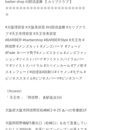
barber shop 刈部倶楽舞 【 カリブクラブ 】
※※※※※※※※※※※※※※※※※※※※※※※
※
#大阪理容室
#大阪美容室
#刈部倶楽舞
#カリブクラ
ブ
#天王寺理容室
#天王寺美容室
#BARBER
#barbershop
#BARBERStyle
#天王寺
#
阿倍野
#メンズカット
#メンズパーマ
#フェード
#Fade
#パーマ男子
#メンズスタイル 
#メンズファッ
ション
#ツイストパーマ
#ツイストスパイラルパー
マ
#ツイストスパイラル
#スペインカール
#アメ村
#
スキンフェード
#頭浸浴#顔剃り#イケメン#モデル 
#
ビジネススタイル
#ビジネスパーマ#ビジネスヘア 
《Access》
「 天王寺 」「阿倍野」 各駅徒歩3分
大阪府大阪市阿倍野区松崎町2-9-25 あべの壱番館1F
大阪阿部野橋駅5番出口（松崎口）を出て直進してい
ただくと300m先、右手にセブンイレブンが見えてき