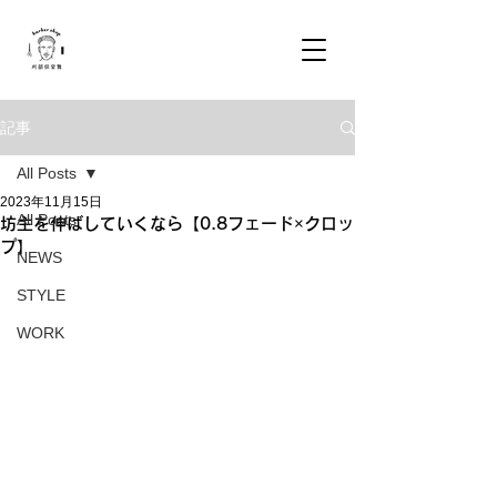
記事
All Posts
2023年11月15日
All Posts
坊主を伸ばしていくなら【0.8フェード×クロッ
プ】
NEWS
STYLE
WORK