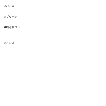
#パーマ
#ブリーチ
#眉毛サロン
#メンズ
#バーバー
#ヘッドスパ
#ツイストスパイラル
#パーマ
すべて表示
最新記事