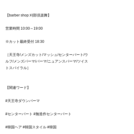
【barber shop 刈部倶楽舞】
営業時間 10:00～19:00
※カット最終受付 18:30
［天王寺/メンズカット/マッシュ/センターパート/ウ
ルフ/メンズパーマ/パーマ/ニュアンスパーマ/ツイス
トスパイラル］
【関連ワード】
#天王寺ダウンパーマ
#センターパート
#無造作センターパート
#韓国ヘア
#韓国スタイル
#韓国