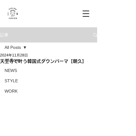
記事
All Posts
2024年11月28日
All Posts
天王寺で叶う韓国式ダウンパーマ【朝久】
NEWS
STYLE
WORK