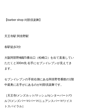
【barber shop 刈部倶楽舞】
天王寺駅 阿倍野駅
各駅徒歩3分
大阪阿部野橋駅5番出口（松崎口）を出て直進してい
ただくと300m先 右手にセブンイレブンが見えてき
ます。
セブンイレブンの手前右側にある阿倍野壱番館の1階
中庭奥に左手がにあるのが刈部倶楽舞です。
［天王寺/メンズカット/マッシュ/センターパート/ウ
ルフ/メンズパーマ/パーマ/ニュアンスパーマ/ツイス
トスパイラル］