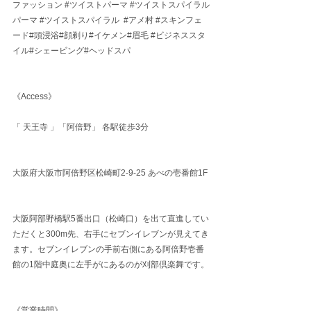
ファッション
#ツイストパーマ
#ツイストスパイラル
パーマ
#ツイストスパイラル
#アメ村
#スキンフェ
ード
#頭浸浴#顔剃り#イケメン#眉毛 
#ビジネススタ
イル
#シェービング#ヘッドスパ
《Access》
「 天王寺 」「阿倍野」 各駅徒歩3分
大阪府大阪市阿倍野区松崎町2-9-25 あべの壱番館1F
大阪阿部野橋駅5番出口（松崎口）を出て直進してい
ただくと300m先、右手にセブンイレブンが見えてき
ます。セブンイレブンの手前右側にある阿倍野壱番
館の1階中庭奥に左手がにあるのが刈部倶楽舞です。
《営業時間》