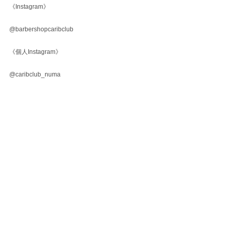
《Instagram》
@barbershopcaribclub
《個人Instagram》
@caribclub_numa
すべて表示
最新記事