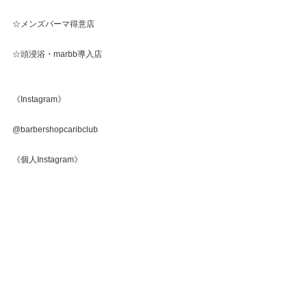
☆メンズパーマ得意店
☆頭浸浴・marbb導入店
《Instagram》
@barbershopcaribclub
《個人Instagram》
@caribclub_numa
すべて表示
最新記事