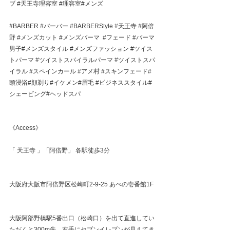
ブ
#天王寺理容室
#理容室
#メンズ
#BARBER
#バーバー
#BARBERStyle
#天王寺
#阿倍
野
#メンズカット
#メンズパーマ
#フェード
#パーマ
男子
#メンズスタイル 
#メンズファッション
#ツイス
トパーマ
#ツイストスパイラルパーマ
#ツイストスパ
イラル
#スペインカール
#アメ村
#スキンフェード
#
頭浸浴#顔剃り#イケメン#眉毛 
#ビジネススタイル
#
シェービング#ヘッドスパ
《Access》
「 天王寺 」「阿倍野」 各駅徒歩3分
大阪府大阪市阿倍野区松崎町2-9-25 あべの壱番館1F
大阪阿部野橋駅5番出口（松崎口）を出て直進してい
ただくと300m先、右手にセブンイレブンが見えてき