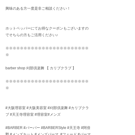
興味のある方一度是非ご相談ください！
ホットペッパーにてお得なクーポンもございますの
でそちらの方もご活用ください♪
※※※※※※※※※※※※※※※※※※※※※※※
※
barber shop 刈部倶楽舞 【 カリブクラブ 】
※※※※※※※※※※※※※※※※※※※※※※※
※
#大阪理容室
#大阪美容室
#刈部倶楽舞
#カリブクラ
ブ
#天王寺理容室
#理容室
#メンズ
#BARBER
#バーバー
#BARBERStyle
#天王寺
#阿倍
野
#メンズカット
#メンズパーマ
#フェード
#パーマ