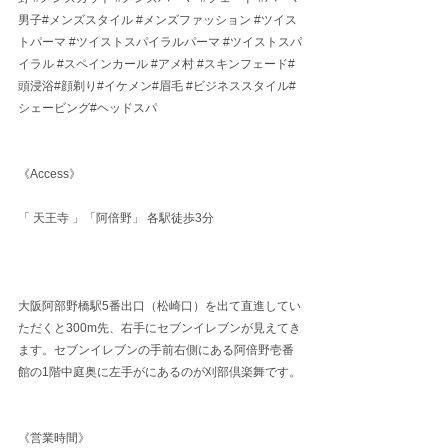
男子
#メンズスタイル 
#メンズファッション
#ツイス
トパーマ
#ツイストスパイラルパーマ
#ツイストスパ
イラル
#スペインカール
#アメ村
#スキンフェード
#
頭浸浴#顔剃り#イケメン#眉毛 
#ビジネススタイル
#
シェービング#ヘッドスパ
《Access》
「 天王寺 」「阿倍野」 各駅徒歩3分
大阪阿部野橋駅5番出口（松崎口）を出て直進してい
ただくと300m先、右手にセブンイレブンが見えてき
ます。セブンイレブンの手前右側にある阿倍野壱番
館の1階中庭奥に左手がにあるのが刈部倶楽舞です。
《営業時間》