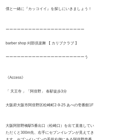
僕と一緒に『カッコイイ』を探しにいきましょう！
ーーーーーーーーーーーーーーーーーーーーー
barber shop 刈部倶楽舞 【 カリブクラブ 】
ーーーーーーーーーーーーーーーーーーーーーう
《Access》
「 天王寺 」「阿倍野」 各駅徒歩3分
大阪府大阪市阿倍野区松崎町2-9-25 あべの壱番館1F
大阪阿部野橋駅5番出口（松崎口）を出て直進してい
ただくと300m先、右手にセブンイレブンが見えてき
ます。セブンイレブンの手前右側にある阿倍野壱番