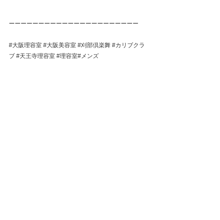
ーーーーーーーーーーーーーーーーーーーーーー
#大阪理容室
#大阪美容室
#刈部倶楽舞
#カリブクラ
ブ
#天王寺理容室
#理容室
#メンズ
#BARBER
#バーバー
#BARBERStyle
#天王寺
#阿倍
野
#メンズカット
#メンズパーマ
#フェード
#パーマ
男子
#メンズスタイル 
#メンズファッション
#ツイス
トパーマ
#ツイストスパイラルパーマ
#ツイストスパ
イラル
#スペインカール
#アメ村
#スキンフェード
#
頭浸浴#顔剃り#イケメン#眉毛 
#ビジネススタイル
#
シェービング#ヘッドスパ
すべて表示
最新記事