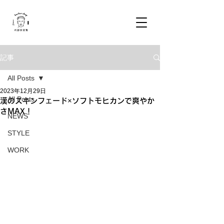
記事
All Posts
2023年12月29日
All Posts
漢のスキンフェード×ソフトモヒカンで爽やか
さMAX！
NEWS
STYLE
WORK