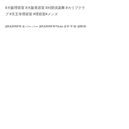
#大阪理容室
#大阪美容室
#刈部倶楽舞
#カリブクラ
ブ
#天王寺理容室
#理容室
#メンズ
#BARBER
#バーバー
#BARBERStyle
#天王寺
#阿倍
野
#メンズカット
#メンズパーマ
#フェード
#パーマ
男子
#メンズスタイル 
#メンズファッション
#ツイス
トパーマ
#ツイストスパイラルパーマ
#ツイストスパ
イラル
#スペインカール
#アメ村
#スキンフェード
#
頭浸浴#顔剃り#イケメン#眉毛 
#ビジネススタイル
#
シェービング#ヘッドスパ
すべて表示
最新記事