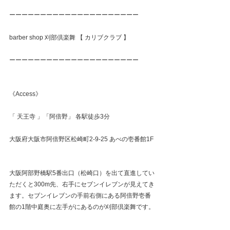
ーーーーーーーーーーーーーーーーーーーーー
barber shop 刈部倶楽舞 【 カリブクラブ 】
ーーーーーーーーーーーーーーーーーーーーー
《Access》
「 天王寺 」「阿倍野」 各駅徒歩3分
大阪府大阪市阿倍野区松崎町2-9-25 あべの壱番館1F
大阪阿部野橋駅5番出口（松崎口）を出て直進してい
ただくと300m先、右手にセブンイレブンが見えてき
ます。セブンイレブンの手前右側にある阿倍野壱番
館の1階中庭奥に左手がにあるのが刈部倶楽舞です。