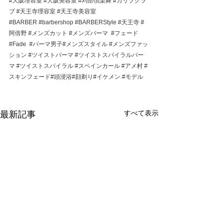
#大阪理容室
#大阪美容室
#刈部倶楽舞
#カリブクラ
ブ
#天王寺理容室
#天王寺美容室
#BARBER
#barbershop
#BARBERStyle
#天王寺
#
阿倍野
#メンズカット
#メンズパーマ
#フェード
#Fade
#パーマ男子
#メンズスタイル 
#メンズファッ
ション
#ツイストパーマ
#ツイストスパイラルパー
マ
#ツイストスパイラル
#スペインカール
#アメ村
#
スキンフェード
#頭浸浴#顔剃り#イケメン 
#モデル
すべて表示
最新記事