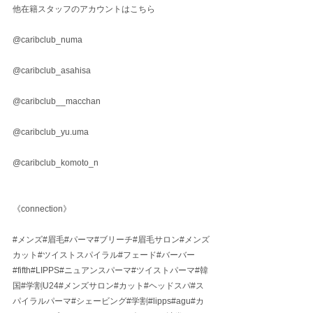
他在籍スタッフのアカウントはこちら
@caribclub_numa
@caribclub_asahisa
@caribclub__macchan
@caribclub_yu.uma
@caribclub_komoto_n
《connection》
#メンズ
#眉毛#パーマ#ブリーチ#眉毛サロン#メンズ
カット#ツイストスパイラル#フェード#バーバー
#fifth#LIPPS#ニュアンスパーマ#ツイストパーマ#韓
国#学割U24#メンズサロン#カット#ヘッドスパ#ス
パイラルパーマ#シェービング#学割#lipps#agu#カ