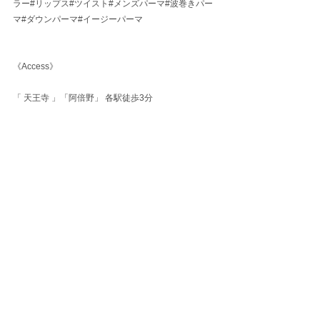
ラー#リップス#ツイスト#メンズパーマ#波巻きパー
マ#ダウンパーマ#イージーパーマ
《Access》
「 天王寺 」「阿倍野」 各駅徒歩3分
大阪府大阪市阿倍野区松崎町2-9-25 あべの壱番館1F
大阪阿部野橋駅5番出口（松崎口）を出て直進してい
ただくと300m先、右手にセブンイレブンが見えてき
ます。セブンイレブンの手前右側にある阿倍野壱番
館の1階中庭奥に左手側にあるのが刈部倶楽舞です。
（薬局とマッサージ屋さんの間の中庭です）
すべて表示
最新記事