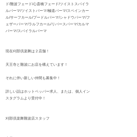
ド/難波フェード/心斎橋フェード/ツイストスパイラ
ルパーマ/ツイストパーマ/極道パーマ/スペインカー
ル/サーフカール/プードルパーマ/シャドウパーマ/フ
ェザーパーマ/ラルフカール/リバースパーマ/カルマ
パーマ/スパイラルパーマ
現在刈部倶楽舞は２店舗！
天王寺と難波にお店を構えています！
それに伴い新しい仲間も募集中！
詳しい話はホットペッパー求人、または、個人イン
スタグラムより受付中！
刈部倶楽舞難波店スタッフ