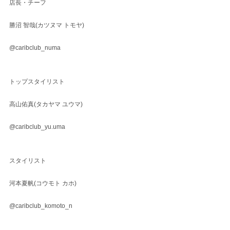
店長・チーフ
勝沼 智哉(カツヌマ トモヤ)
@caribclub_numa
トップスタイリスト
高山佑真(タカヤマ ユウマ)
@caribclub_yu.uma
スタイリスト
河本夏帆(コウモト カホ)
@caribclub_komoto_n