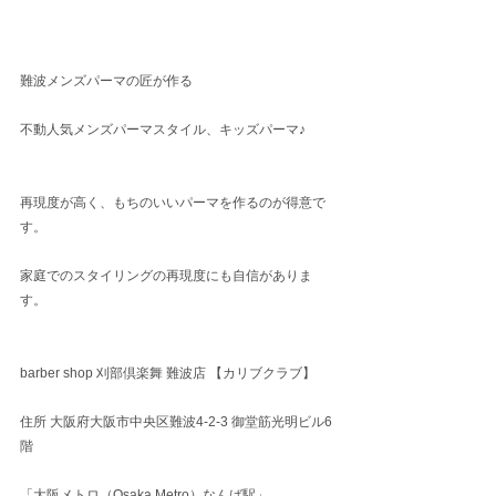
難波メンズパーマの匠が作る
不動人気メンズパーマスタイル、キッズパーマ♪
再現度が高く、もちのいいパーマを作るのが得意で
す。
家庭でのスタイリングの再現度にも自信がありま
す。
barber shop 刈部倶楽舞 難波店 【カリブクラブ】
住所 大阪府大阪市中央区難波4-2-3 御堂筋光明ビル6
階
「大阪メトロ（Osaka Metro）なんば駅」