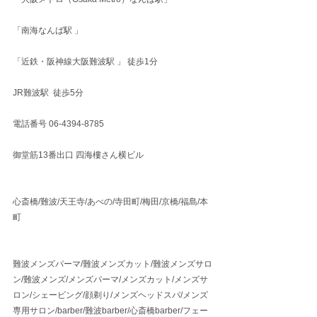
「南海なんば駅 」
「近鉄・阪神線大阪難波駅 」 徒歩1分
JR難波駅  徒歩5分
電話番号 06-4394-8785
御堂筋13番出口 四海樓さん横ビル
心斎橋/難波/天王寺/あべの/寺田町/梅田/京橋/福島/本
町
難波メンズパーマ/難波メンズカット/難波メンズサロ
ン/難波メンズ/メンズパーマ/メンズカット/メンズサ
ロン/シェービング/顔剃り/メンズヘッドスパ/メンズ
専用サロン/barber/難波barber/心斎橋barber/フェー