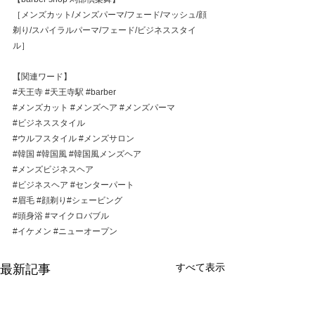
［メンズカット/メンズパーマ/フェード/マッシュ/顔
剃り/スパイラルパーマ/フェード/ビジネススタイ
ル］
【関連ワード】
#天王寺
#天王寺駅
#barber
#メンズカット
#メンズヘア
#メンズパーマ
#ビジネススタイル
#ウルフスタイル
#メンズサロン
#韓国
#韓国風
#韓国風メンズヘア
#メンズビジネスヘア
#ビジネスヘア
#センターパート
#眉毛
#顔剃り
#シェービング
#頭身浴
#マイクロバブル
#イケメン
#ニューオープン
すべて表示
最新記事