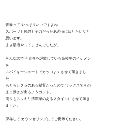
青春って やっぱりいいですよね…。
スポーツも勉強も全力だったあの頃に戻りたいなと
思います。
まぁ部活やってませんでしたが。
そんな訳で 今青春を謳歌している高校生のイケメン
を
スパイキーショートでカッコよくさせて頂きまし
た！
もともとクセのある髪質だったので ワックスでその
まま動きが出るようカット。
周りもスッキリ清潔感のあるスタイルにさせて頂き
ました。
保存して カウンセリングにてご提示ください。