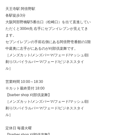
天王寺駅 阿倍野駅
各駅徒歩3分
大阪阿部野橋駅5番出口（松崎口）を出て直進してい
ただくと300m先 右手にセブンイレブンが見えてき
ます。
セブンイレブンの手前右側にある阿倍野壱番館の1階
中庭奥に左手がにあるのが刈部倶楽舞です。
［メンズカット/メンズパーマ/フェード/マッシュ/顔
剃り/スパイラルパーマ/フェード/ビジネススタイ
ル］
営業時間 10:00～18:30
※カット最終受付 18:00
【barber shop 刈部倶楽舞】
［メンズカット/メンズパーマ/フェード/マッシュ/顔
剃り/スパイラルパーマ/フェード/ビジネススタイ
ル］
定休日 毎週火曜
【barber shop 刈部倶楽舞】