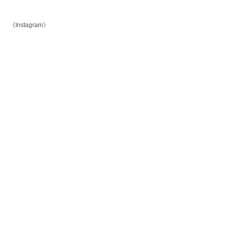
《Instagram》
@barbershopcaribclub
《個人Instagram》
@caribclub_numa
すべて表示
最新記事