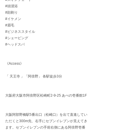
#頭浸浴
#顔剃り
#イケメン
#眉毛
#ビジネススタイル
#シェービング
#ヘッドスパ
《Access》
「 天王寺 」「阿倍野」 各駅徒歩3分
大阪府大阪市阿倍野区松崎町2-9-25 あべの壱番館1F
大阪阿部野橋駅5番出口（松崎口）を出て直進してい
ただくと300m先、右手にセブンイレブンが見えてき
ます。セブンイレブンの手前右側にある阿倍野壱番