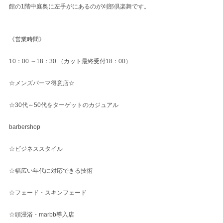
館の1階中庭奥に左手がにあるのが刈部倶楽舞です。
《営業時間》
10：00 ～18：30 （カット最終受付18：00）
☆メンズパーマ得意店☆
☆30代～50代をターゲットのカジュアル
barbershop
☆ビジネススタイル
☆幅広い年代に対応できる技術
☆フェード・スキンフェード
☆頭浸浴・marbb導入店