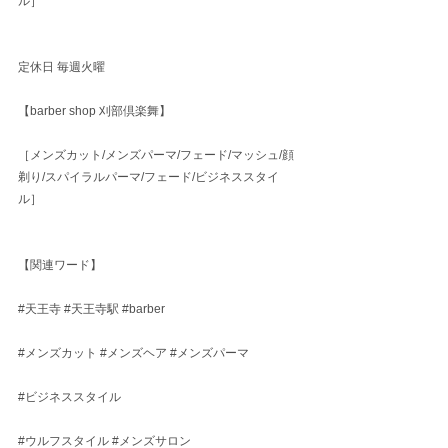
ル］
定休日 毎週火曜
【barber shop 刈部倶楽舞】
［メンズカット/メンズパーマ/フェード/マッシュ/顔
剃り/スパイラルパーマ/フェード/ビジネススタイ
ル］
【関連ワード】
#天王寺
#天王寺駅
#barber
#メンズカット
#メンズヘア
#メンズパーマ
#ビジネススタイル
#ウルフスタイル
#メンズサロン