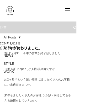
記事
All Posts
2024年1月12日
All Posts
2023年が終わりました。
本日12月31日 今年の営業が終了致しました。
NEWS
STYLE
10月14日にopenした刈部倶楽舞ですが
WORK
約2ヶ月半という短い期間に対し たくさんのお客様
にご来店頂きました。
来年もまたたくさんのお客様に出会い 満足してもら
える施術をしていきたい。