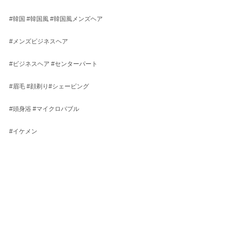
#韓国
#韓国風
#韓国風メンズヘア
#メンズビジネスヘア
#ビジネスヘア
#センターパート
#眉毛
#顔剃り
#シェービング
#頭身浴
#マイクロバブル
#イケメン