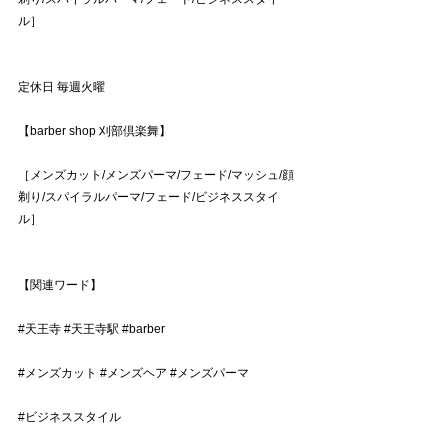
ル］
定休日 毎週火曜
【barber shop 刈部倶楽舞】
［メンズカット/メンズパーマ/フェード/マッシュ/顔
剃り/スパイラルパーマ/フェード/ビジネススタイ
ル］
【関連ワード】
#天王寺
#天王寺駅
#barber
#メンズカット
#メンズヘア
#メンズパーマ
#ビジネススタイル