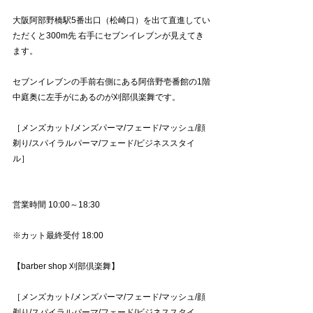
大阪阿部野橋駅5番出口（松崎口）を出て直進してい
ただくと300m先 右手にセブンイレブンが見えてき
ます。
セブンイレブンの手前右側にある阿倍野壱番館の1階
中庭奥に左手がにあるのが刈部倶楽舞です。
［メンズカット/メンズパーマ/フェード/マッシュ/顔
剃り/スパイラルパーマ/フェード/ビジネススタイ
ル］
営業時間 10:00～18:30
※カット最終受付 18:00
【barber shop 刈部倶楽舞】
［メンズカット/メンズパーマ/フェード/マッシュ/顔
剃り/スパイラルパーマ/フェード/ビジネススタイ