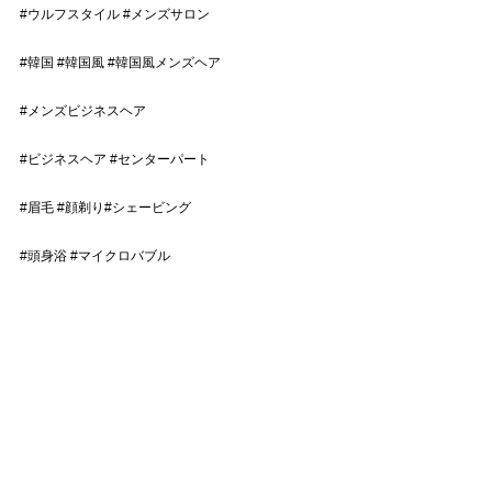
#ウルフスタイル
#メンズサロン
#韓国
#韓国風
#韓国風メンズヘア
#メンズビジネスヘア
#ビジネスヘア
#センターパート
#眉毛
#顔剃り
#シェービング
#頭身浴
#マイクロバブル
#イケメン
すべて表示
最新記事