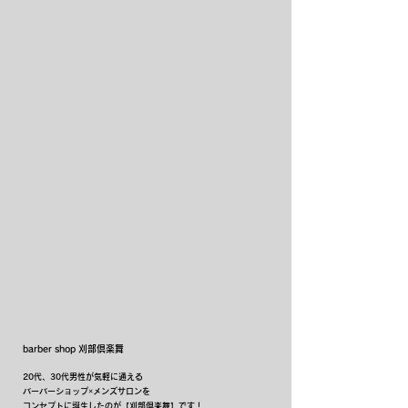
Concept
barber shop 刈部倶楽舞
20代、30代男性が気軽に通える
バーバーショップ×メンズサロンを
コンセプトに誕生したのが【刈部倶楽舞】です！