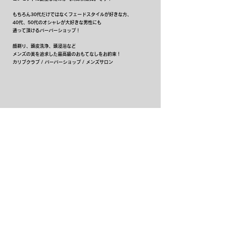
もちろん30代だけではなくフェードスタイルが好きな方、
40代、50代のオシャレが大好きな男性にも
通って頂けるバーバーショップ！
顔剃り、頭皮洗浄、頭浸浴など
メンズの美を追求した最高級のおもてなしをお約束！
​カリブクラブ / バーバーショップ / メンズサロン