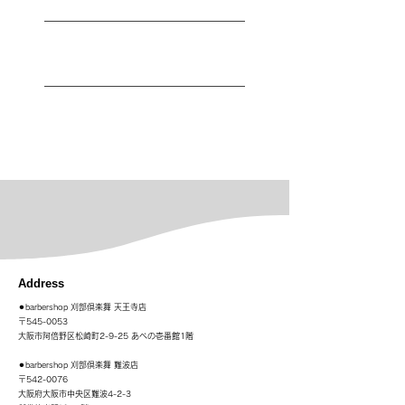
barber shop 刈部倶楽舞では、スタッフ募集中です。
まずは見学からでも歓迎!!
詳しくは、リンクよりご確認下さい。
Recruit
​Access
Address
⚫︎barbershop 刈部倶楽舞 天王寺店
〒545-0053
大阪市阿倍野区松崎町2-9-25 あべの壱番館1階
⚫︎barbershop 刈部倶楽舞 難波
店
〒542-0076
大阪府大阪市中央区難波4-2-3