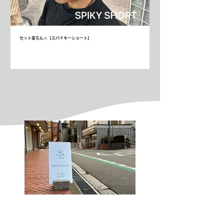
セット楽ちん☆【スパイキーショート】
お洒落な漢が集う難波のbarber！
CARIB CLUB
Recruit