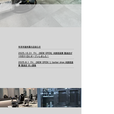
年末年始休業のお知らせ
News
2025.10.31 Fri. 【NEW OPEN】刈部倶楽舞 難波店が
10月31日にオープンしました！
2025.8.1 Fri. 【NEW OPEN！】barber shop 刈部倶楽
舞 難波店 求人募集
CARIB CLUB