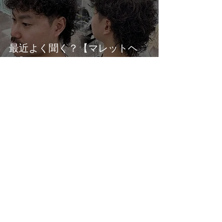
最近よく聞く？【マレットヘ
ア】
4月3日
お洒落な漢が集う難波の