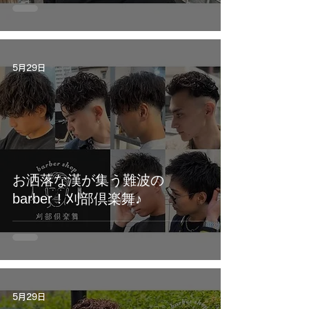
5月29日
お洒落な漢が集う難波の
barber！刈部倶楽舞♪
5月29日