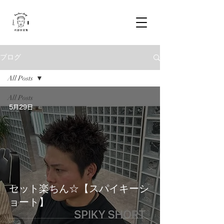
ブログ
All Posts
All Posts
5月29日
NEWS
STYLE
WORK
セット楽ちん☆【スパイキーシ
ョート】