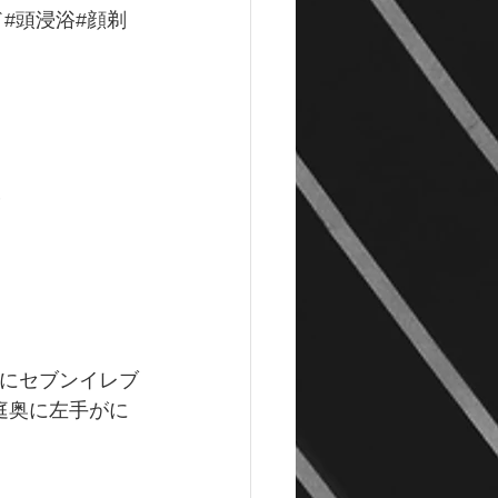
ド
#頭浸浴#顔剃
分
手にセブンイレブ
庭奥に左手がに