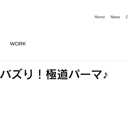
Home
News
C
WORK
大バズり！極道パーマ♪