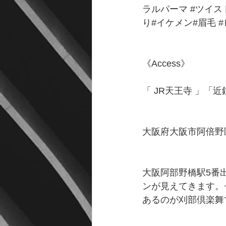
ラルパーマ
#ツイス
り#イケメン#眉毛 
《Access》
「 JR天王寺 」「
大阪府大阪市阿倍野区松
大阪阿部野橋駅5番
ンが見えてきます。
あるのが刈部倶楽舞