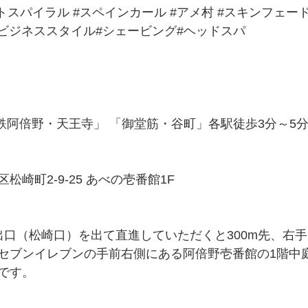
トスパイラル
#スペインカール
#アメ村
#スキンフェー
#ビジネススタイル
#シェービング#ヘッドスパ
近鉄阿倍野・天王寺」 「御堂筋・谷町」各駅徒歩3分～5
崎町2-9-25 あべの壱番館1F
出口（松崎口）を出て直進していただくと300m先、右
セブンイレブンの手前右側にある阿倍野壱番館の1階中
です。