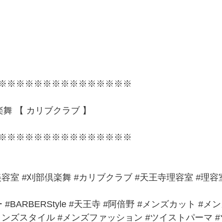
※※※※※※※※※※※※※※※
部倶楽舞 【 カリブクラブ 】
※※※※※※※※※※※※※※※
美容室
#刈部倶楽舞
#カリブクラブ
#天王寺理容室
#理容
ー
#BARBERStyle
#天王寺
#阿倍野
#メンズカット
#メ
メンズスタイル 
#メンズファッション
#ツイストパーマ