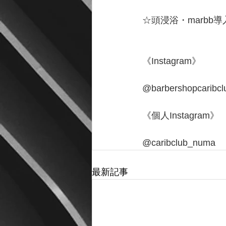
☆頭浸浴・marbb導
《Instagram》
@barbershopcaribcl
《個人Instagram》
@caribclub_numa
最新記事