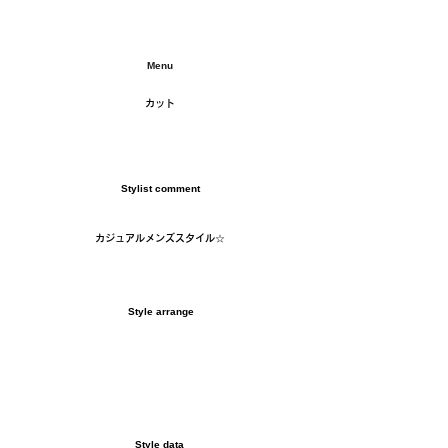
​Menu
カット
​Stylist comment
カジュアルメンズスタイル☆
​Style arrange
​Style data